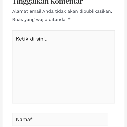
Tinggalkan Komentar
k
Alamat email Anda tidak akan dipublikasikan.
Ruas yang wajib ditandai
*
Ketik
di
sini..
Nama*