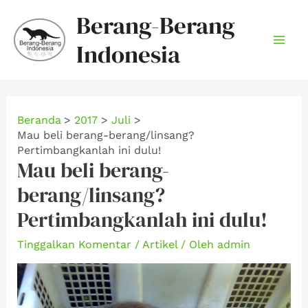
Lewati
Berang-Berang
ke
Indonesia
konten
Mai
Men
Beranda
2017
Juli
Mau beli berang-berang/linsang?
Pertimbangkanlah ini dulu!
Mau beli berang-
berang/linsang?
Pertimbangkanlah ini dulu!
Tinggalkan Komentar
/
Artikel
/ Oleh
admin