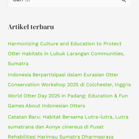
a
r
Artikel terbaru
i
u
Harmonizing Culture and Education to Protect
n
Otter Habitats in Lubuk Larangan Communities,
t
Sumatra
u
Indonesia Berpartisipasi dalam Eurasian Otter
k
Conservation Workshop 2025 di Colchester, Inggris
:
World Otter Day 2025 in Padang: Education & Fun
Games About Indonesian Otters
Catatan Baru: Habitat Bersama Lutra-lutra, Lutra
sumatrana dan Aonyx cinereus di Pusat
Rehabilitasi Harimau Sumatra Dharmasraya