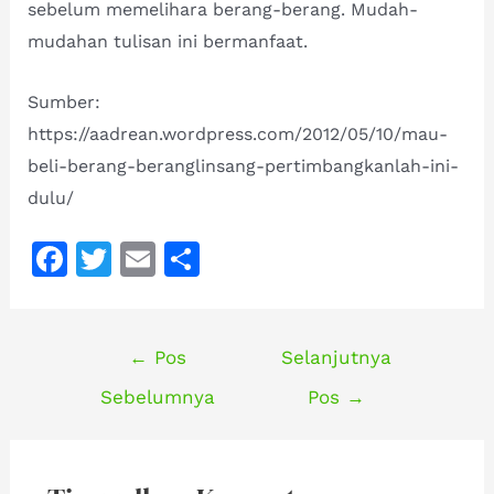
sebelum memelihara berang-berang. Mudah-
mudahan tulisan ini bermanfaat.
Sumber:
https://aadrean.wordpress.com/2012/05/10/mau-
beli-berang-beranglinsang-pertimbangkanlah-ini-
dulu/
F
T
E
S
a
w
m
h
c
it
ai
ar
Navigasi
e
te
l
e
←
Pos
Selanjutnya
pos
b
r
Sebelumnya
Pos
→
o
o