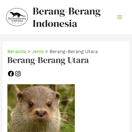
Lewati
Berang-Berang
ke
Indonesia
konten
Mai
Men
Beranda
Jenis
Berang-Berang Utara
Berang-Berang Utara
Facebook
Instagram