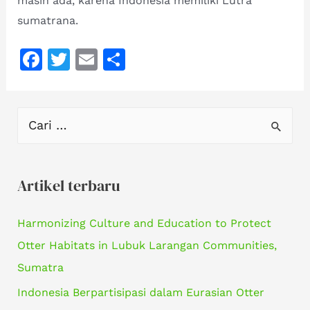
masih ada, karena Indonesia memiliki Lutra
sumatrana.
F
T
E
S
a
w
m
h
c
it
ai
ar
C
e
te
l
e
a
b
r
r
o
Artikel terbaru
i
o
u
k
Harmonizing Culture and Education to Protect
n
Otter Habitats in Lubuk Larangan Communities,
t
Sumatra
u
Indonesia Berpartisipasi dalam Eurasian Otter
k