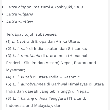
Lutra nippon
Imaizumi & Yoshiyuki, 1989
Lutra vulgaris
Lutra whitleyi
Terdapat tujuh subspesies:
(1)
L. l. lutra
di Eropa dan Afrika Utara;
(2)
L. l. nair
di India selatan dan Sri Lanka;
(3)
L. l. monticola
di utara India (Himachal
Pradesh, Sikkim dan Assam) Nepal, Bhutan and
Myanmar;
(4)
L. l. kutab
di utara India – Kashmir;
(5)
L. l. aurobrunnea
di Garhwal Himalayas di utara
India dan daerah yang lebih tinggi di Nepal;
(6)
L. l. barang
di Asia Tenggara (Thailand,
Indonesia and Malaysia); dan