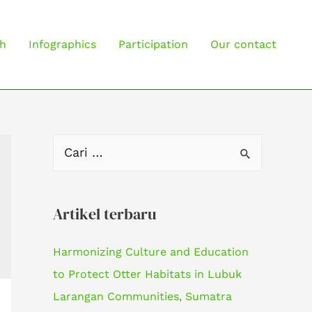
h
Infographics
Participation
Our contact
C
a
r
Artikel terbaru
i
u
Harmonizing Culture and Education
n
to Protect Otter Habitats in Lubuk
t
Larangan Communities, Sumatra
u