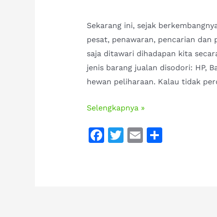
Sekarang ini, sejak berkembangnya
pesat, penawaran, pencarian dan 
saja ditawari dihadapan kita secar
jenis barang jualan disodori: HP, B
hewan peliharaan. Kalau tidak perc
Mau
Selengkapnya »
beli
F
T
E
S
berang-
a
w
m
h
berang/linsang?
c
it
ai
ar
Pertimbangkanlah
e
te
l
e
ini
dulu!
b
r
o