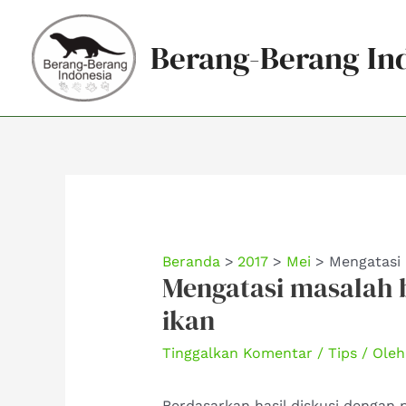
Lewati
ke
Berang-Berang In
konten
Beranda
2017
Mei
Mengatasi 
Mengatasi masalah 
ikan
Tinggalkan Komentar
/
Tips
/ Ole
Berdasarkan hasil diskusi dengan 