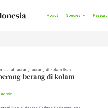
donesia
About
Species
Researc
masalah berang-berang di kolam ikan
berang-berang di kolam
h
admin
petani ikan di daerah Padang Pariaman, ada