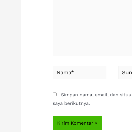
sini..
Nama*
Surel
Simpan nama, email, dan situ
saya berikutnya.