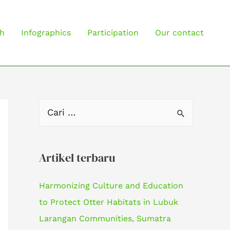
h
Infographics
Participation
Our contact
C
a
r
Artikel terbaru
i
u
Harmonizing Culture and Education
n
to Protect Otter Habitats in Lubuk
t
Larangan Communities, Sumatra
u