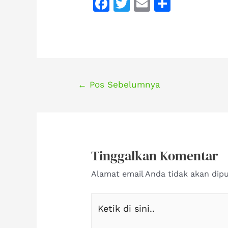
F
T
E
S
a
w
m
h
c
it
ai
ar
e
te
l
e
b
r
o
Navigasi
←
Pos Sebelumnya
pos
o
k
Tinggalkan Komentar
Alamat email Anda tidak akan dipu
Ketik
di