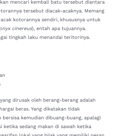
kan mencari kembali batu tersebut diantara
torannya tersebut diacak-acaknya. Memang
acak kotorannya sendiri, khususnya untuk
onyx cinereus
), entah apa tujuannya.
agai tingkah laku menandai teritorinya.
h
ran
m
yang dirusak oleh berang-berang adalah
argai beras. Yang dikatakan tidak
 bersisa kemudian dibuang-buang, apalagi
 ketika sedang makan di sawah ketika
earifan lokal yang bijak yang memiliki pesan