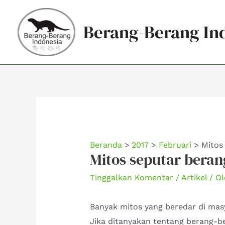
Lewati
ke
Berang-Berang In
konten
Beranda
2017
Februari
Mitos
Mitos seputar bera
Tinggalkan Komentar
/
Artikel
/ O
Banyak mitos yang beredar di mas
Jika ditanyakan tentang berang-be