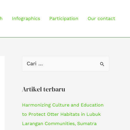
h
Infographics
Participation
Our contact
C
a
r
Artikel terbaru
i
u
Harmonizing Culture and Education
n
to Protect Otter Habitats in Lubuk
t
Larangan Communities, Sumatra
u