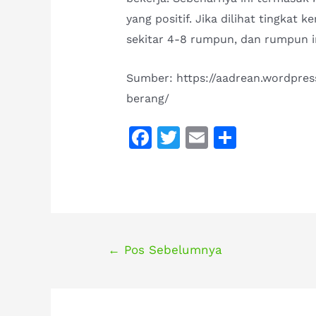
yang positif. Jika dilihat tingka
sekitar 4-8 rumpun, dan rumpun i
Sumber: https://aadrean.wordpre
berang/
F
T
E
S
a
w
m
h
c
it
ai
ar
e
te
l
e
b
r
o
Navigasi
←
Pos Sebelumnya
pos
o
k